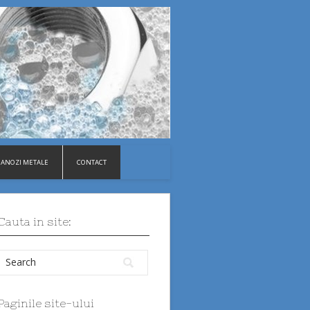
ANOZI METALE
CONTACT
Cauta in site:
Paginile site-ului