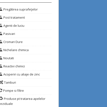
Pregătirea suprafeţelor
Post tratament
Agenti de luciu
Pasivari
Cromari Dure
Nichelare chimica
Noutati
Reactivi chimici
Acoperiri cu aliaje de zinc
Tamburi
Pompe si filtre
Produse pt tratarea apelelor
reziduale