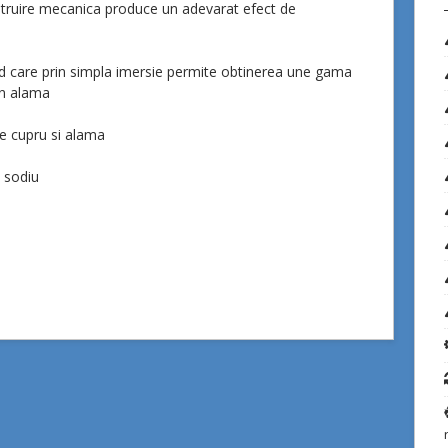
ustruire mecanica produce un adevarat efect de
id care prin simpla imersie permite obtinerea une gama
in alama
e cupru si alama
e sodiu