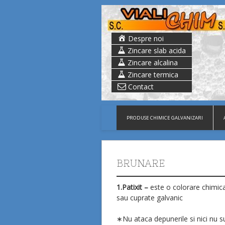
Despre noi
Zincare slab acida
Zincare alcalina
Zincare termica
Contact
PRODUSE CHIMICE GALVANIZARI
BRUNARE
1.Patixit –
este o colorare chimica
sau cuprate galvanic
∗Nu ataca depunerile si nici nu s