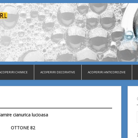
ACOPERIRI CHIMICE
ACOPERIRI DECORATIVE
ACOPERIRI ANTICOROZIVE
lamire cianurica lucioasa
OTTONE 82