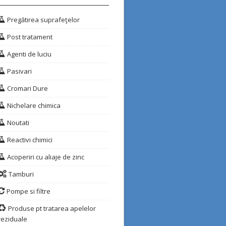
Pregătirea suprafeţelor
Post tratament
Agenti de luciu
Pasivari
Cromari Dure
Nichelare chimica
Noutati
Reactivi chimici
Acoperiri cu aliaje de zinc
Tamburi
Pompe si filtre
Produse pt tratarea apelelor
reziduale