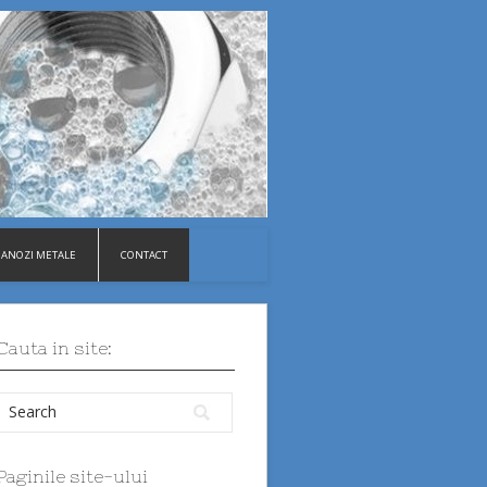
ANOZI METALE
CONTACT
Cauta in site:
Paginile site-ului